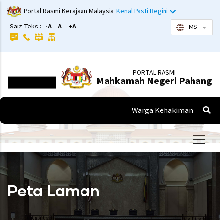
Langkau
Portal Rasmi Kerajaan Malaysia
Kenal Pasti Begini
ke
Saiz Teks :
-A
A
+A
MS
Sena
kandungan
utama
PORTAL RASMI
Mahkamah Negeri Pahang
Warga Kehakiman
Peta Laman