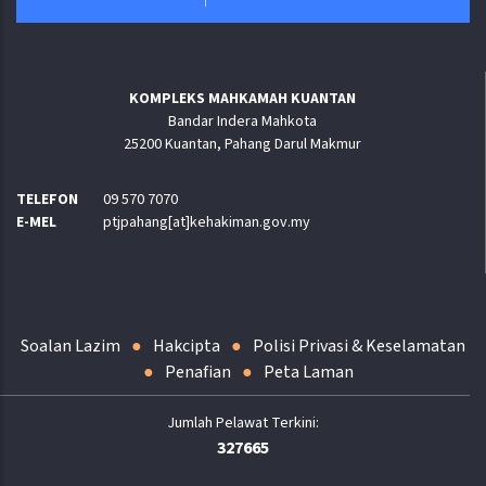
KOMPLEKS MAHKAMAH KUANTAN
Bandar Indera Mahkota
25200 Kuantan, Pahang Darul Makmur
TELEFON
09 570 7070
E-MEL
ptjpahang[at]kehakiman.gov.my
Soalan Lazim
Hakcipta
Polisi Privasi & Keselamatan
Penafian
Peta Laman
327665